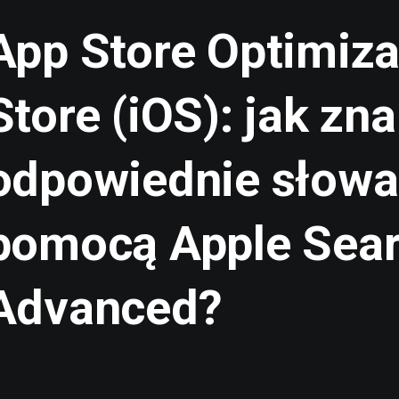
App Store Optimiza
Store (iOS): jak zn
odpowiednie słowa
pomocą Apple Sea
Advanced?