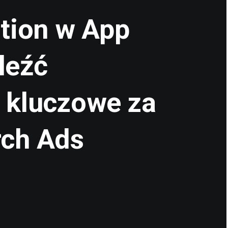
tion w App
aleźć
 kluczowe za
rch Ads