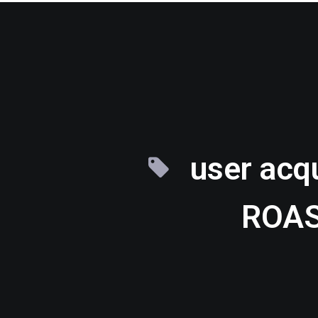
user acqu
ROA