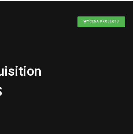
WYCENA PROJEKTU
isition
S