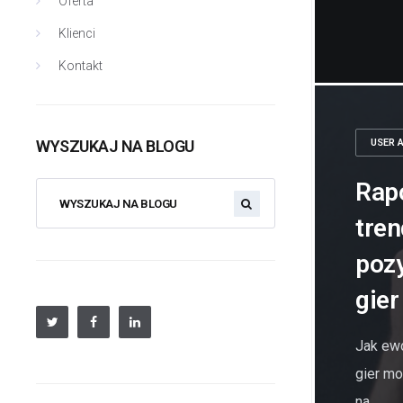
Oferta
Klienci
Kontakt
WYSZUKAJ NA BLOGU
USER 
Rapo
tren
poz
gier
Jak ewo
gier mo
na...