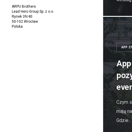
ARPU Brothers
Lead Hero Group Sp. z o.o.
Rynek 39/40
50-102 Wrocław
Polska
APP S
App 
poz
eve
Czym s
mają na
Gdzie...