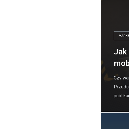
MARKE
Jak
mobi
Czy war
Przeds
publika