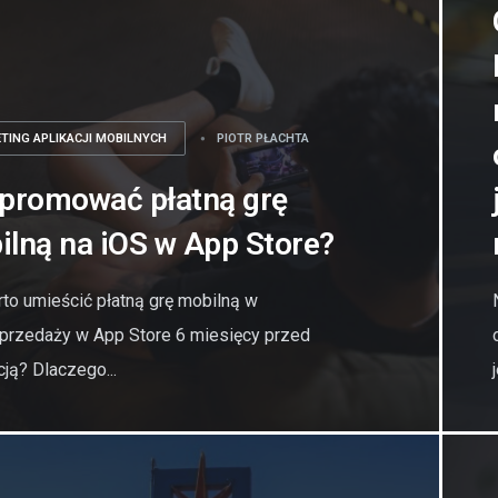
TING APLIKACJI MOBILNYCH
PIOTR PŁACHTA
 promować płatną grę
lną na iOS w App Store?
to umieścić płatną grę mobilną w
przedaży w App Store 6 miesięcy przed
cją? Dlaczego...