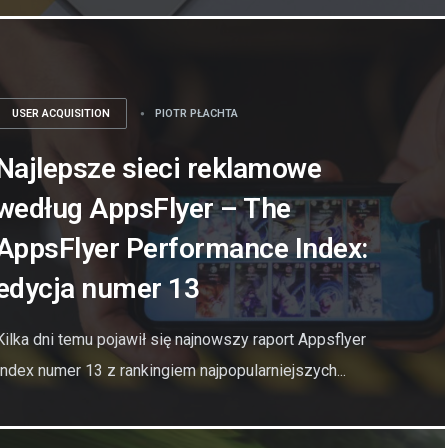
USER ACQUISITION
PIOTR PŁACHTA
Najlepsze sieci reklamowe
według AppsFlyer – The
AppsFlyer Performance Index:
edycja numer 13
Kilka dni temu pojawił się najnowszy raport Appsflyer
Index numer 13 z rankingiem najpopularniejszych...
GRY HYPER-CASUAL
PIOTR PŁACHTA