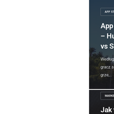
APP S
App 
– H
vs 
Według
gracz s
grze,...
MARKE
Jak 