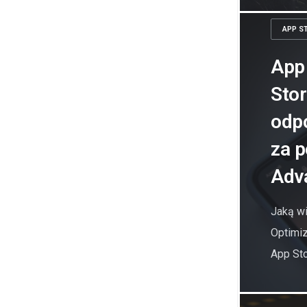
APP S
App
Stor
odp
za 
Adv
Jaką w
Optimiz
App Sto