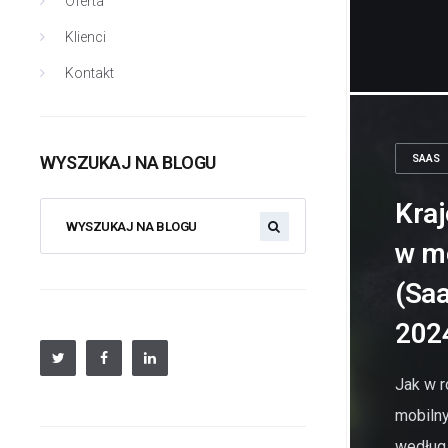
Oferta
Klienci
Kontakt
WYSZUKAJ NA BLOGU
SAAS
Kraj
w m
(Saa
202
Jak w r
mobiln
według 