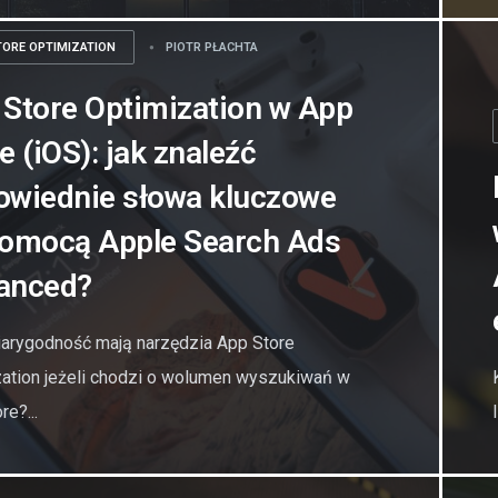
TORE OPTIMIZATION
PIOTR PŁACHTA
 Store Optimization w App
e (iOS): jak znaleźć
owiednie słowa kluczowe
pomocą Apple Search Ads
anced?
iarygodność mają narzędzia App Store
ation jeżeli chodzi o wolumen wyszukiwań w
re?...