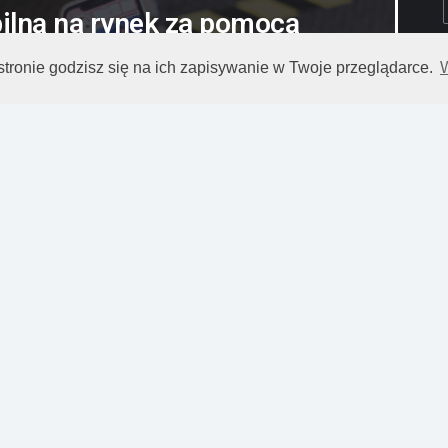
ilną na rynek za pomocą
pnej rejestracji (Android)
 stronie godzisz się na ich zapisywanie w Twoje przeglądarce.
 przedsprzedaży (App
e)?
o warto promować aplikacje i gry mobilne
iesięcy przed oficjalnym launchem w Google
P
TORE OPTIMIZATION
PIOTR PŁACHTA