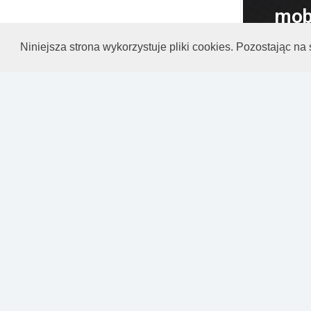
mob
wstę
Niniejsza strona wykorzystuje pliki cookies. Pozostając na
lub
Stor
Dlaczeg
kilka m
Play i...
APP S