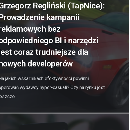
Grzegorz Regliński (TapNice):
Prowadzenie kampanii
reklamowych bez
odpowiedniego BI i narzędzi
jest coraz trudniejsze dla
nowych developerów
Na jakich wskaźnikach efektywności powinni
operować wydawcy hyper-casuali? Czy na rynku jest
jeszcze...