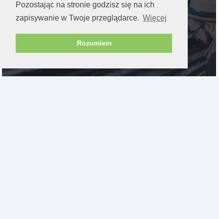
Pozostając na stronie godzisz się na ich
zapisywanie w Twoje przeglądarce.
Więcej
Rozumiem
MONETYZACJA APLIKACJI
Idle Clickery – ile frajdy może
przynieść klikanie?
Idle z angielskiego oznacza bezczynny. Grę typu Idle
Clicker należałoby zatem tłumaczyć jako bezczynne...