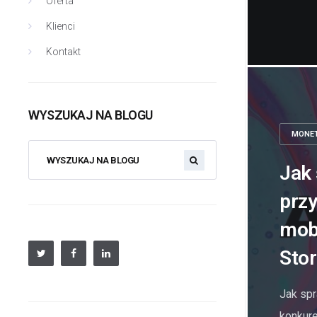
Oferta
Klienci
Kontakt
WYSZUKAJ NA BLOGU
MONET
Jak 
przy
mobi
Sto
Jak spr
konkure