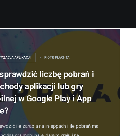
YZACJA APLIKACJI
PIOTR PŁACHTA
sprawdzić liczbę pobrań i
chody aplikacji lub gry
lnej w Google Play i App
re?
awdzić ile zarabia na in-appach i ile pobrań ma
ncyjna gra mobilna w danym kraju i na...